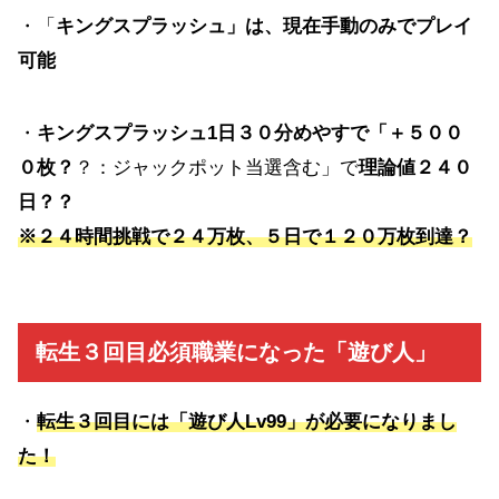
・「
キングスプラッシュ」は、現在手動のみでプレイ
可能
・
キングスプラッシュ1日３０分めやすで「＋５００
０枚？
？：ジャックポット当選含む」で
理論値２４０
日？？
※
２４時間挑戦で２４
万枚、５日で１２０万枚到達？
転生３回目必須職業になった「遊び人」
・
転生３回目には「遊び人Lv99」が必要になりまし
た！