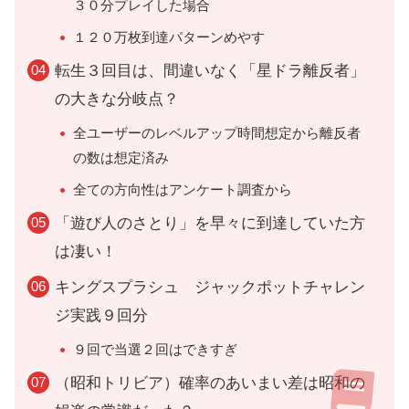
３０分プレイした場合
１２０万枚到達パターンめやす
転生３回目は、間違いなく「星ドラ離反者」
の大きな分岐点？
全ユーザーのレベルアップ時間想定から離反者
の数は想定済み
全ての方向性はアンケート調査から
「遊び人のさとり」を早々に到達していた方
は凄い！
キングスプラシュ ジャックポットチャレン
ジ実践９回分
９回で当選２回はできすぎ
（昭和トリビア）確率のあいまい差は昭和の