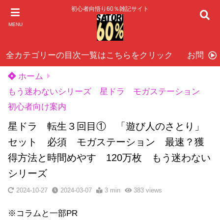
初心者向悟り60％雑記サイト
MENU
全カテゴリーの目次一覧はこちらをクリック
お問い
ホーム
もう迷わないシリーズ 星ドラ モガステーション
初心者向け案内
星ドラ 転生３回目① 「遊び人のさとり」
セット 必須 モガステーション 最速？獲
得方法と時間めやす 120万枚 もう迷わない
シリーズ
2024-10-27
2024-03-07
3 min
383
views
※コラムと一部PR