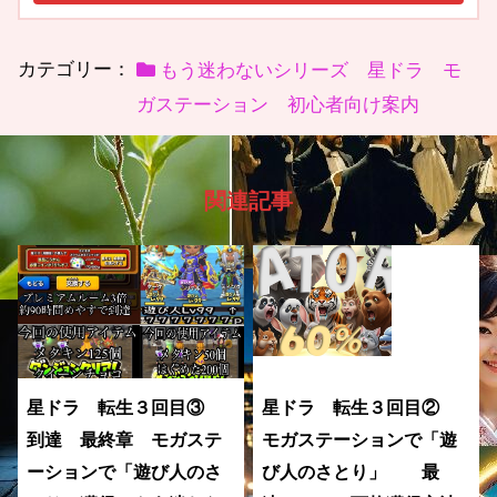
カテゴリー：
もう迷わないシリーズ 星ドラ モ
ガステーション 初心者向け案内
関連記事
星ドラ 転生３回目③
星ドラ 転生３回目②
到達 最終章 モガステ
モガステーションで「遊
ーションで「遊び人のさ
び人のさとり」 最