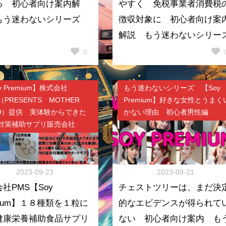
る 初心者向け案内解
やすく 免税事業者消費税
もう迷わないシリーズ
徴収対象に 初心者向け案
解説 もう迷わないシリー
0
y Premium】株式会社
もう迷わないシリーズ 【Soy
（PRESENTS MOTHER
Premium】好きな女性とうまく
ND）提供 実体験からできた
かない理由 初心者男性編
S対策補助サプリ販売会社
2023-09-23
2023-09-21
社PMS【Soy
チェストツリーは、まだ決
mium】１８種類を１粒に
的なエビデンスが得られて
健康栄養補助食品サプリ
ない 初心者向け案内 も