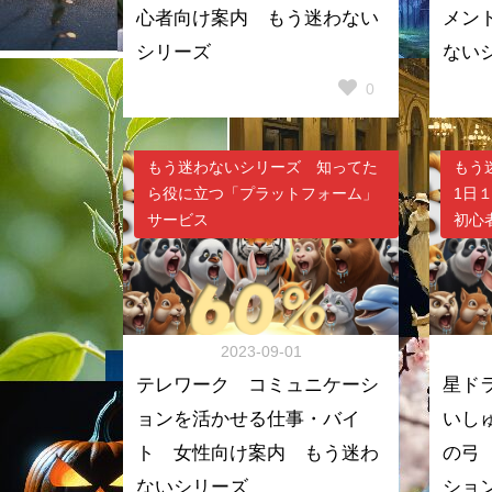
心者向け案内 もう迷わない
メン
シリーズ
ない
0
もう迷わないシリーズ 知ってた
もう
ら役に立つ「プラットフォーム」
1日
サービス
初心
2023-09-01
テレワーク コミュニケーシ
星ド
ョンを活かせる仕事・バイ
いし
ト 女性向け案内 もう迷わ
の弓
ないシリーズ
ショ