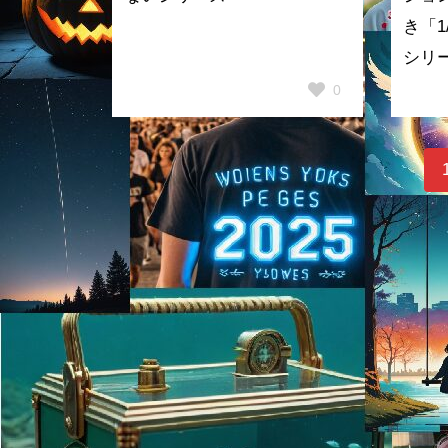
き「1
シリ
0