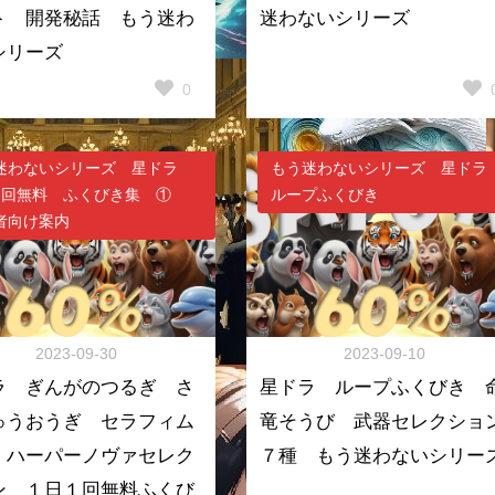
ト 開発秘話 もう迷わ
迷わないシリーズ
シリーズ
0
迷わないシリーズ 星ドラ
もう迷わないシリーズ 星ド
１回無料 ふくびき集 ①
ループふくびき
者向け案内
2023-09-30
2023-09-10
ラ ぎんがのつるぎ さ
星ドラ ループふくびき 
ゅうおうぎ セラフィム
竜そうび 武器セレクショ
 ハーパーノヴァセレク
７種 もう迷わないシリー
ン １日１回無料ふくび