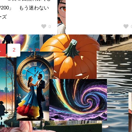
/200」 もう迷わない
ーズ
0
1
2
次