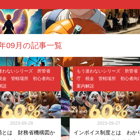
3年09月の記事一覧
迷わないシリーズ 所管省
もう迷わないシリーズ 所管省
税金 管轄場所 初心者向け
庁 税金 管轄場所 初心者向
解説
案内解説
2023-09-28
2023-09-27
局とは 財務省機構図か
インボイス制度とは わか