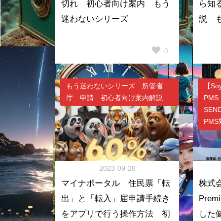
切れ 初心者向け案内 もう
ら知
迷わないシリーズ
説 
0
もう迷わないシリーズ 所管省
【So
庁 申請 初心者向け案内解説
PMS
SE
PM
2023-09-28
マイナポータル 住民票「転
株式会
出」と「転入」届申請手続き
Pre
をアプリで行う操作方法 初
した