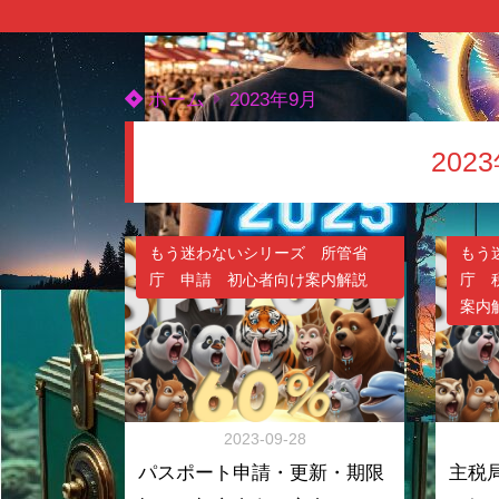
ホーム
2023年9月
202
もう迷わないシリーズ 所管省
もう
庁 申請 初心者向け案内解説
庁 
案内
2023-09-28
パスポート申請・更新・期限
主税