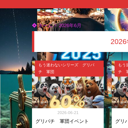
ホーム
2026年6月
202
もう迷わないシリーズ グリパ
もう
チ 軍団
チ 
2026-06-21
グリパチ 軍団イベント
グリ