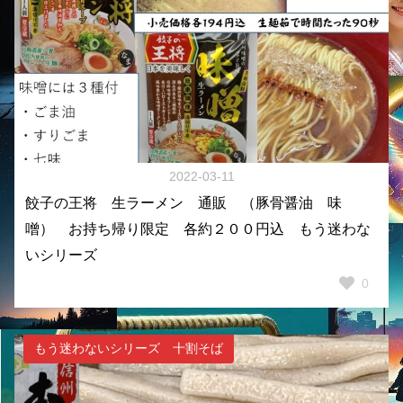
2022-03-11
餃子の王将 生ラーメン 通販 （豚骨醤油 味
噌） お持ち帰り限定 各約２００円込 もう迷わな
いシリーズ
0
もう迷わないシリーズ 十割そば