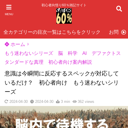
初心者向悟り60％雑記サイト
MENU
全カテゴリーの目次一覧はこちらをクリック
お問い
ホーム
もう迷わないシリーズ 脳 科学 AI デファクトス
タンダードな真理 初心者向け案内解説
意識は今瞬間に反応するスペックが対応して
いるだけ？ 初心者向け もう迷わないシリ
ーズ
2024-04-30
2024-04-30
3 min
362
views