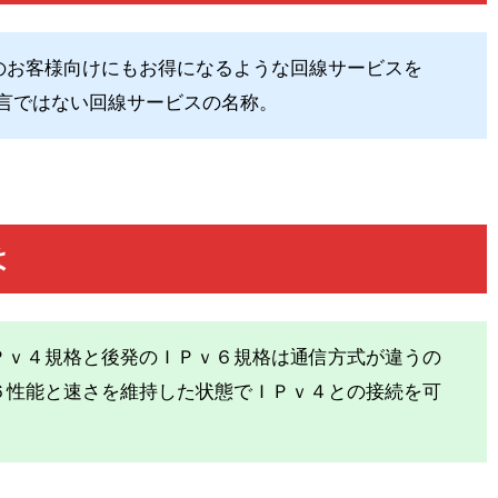
のお客様向けにもお得になるような回線サービスを
過言ではない回線サービスの名称。
は
Ｐｖ４規格と後発のＩＰｖ６規格は通信方式が違うの
６性能と速さを維持した状態でＩＰｖ４との接続を可