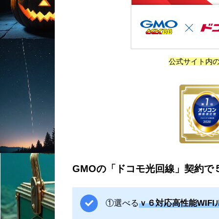
公式サイト内
GMOの「ドコモ光回線」契約で
①選べる
ｖ６対応高性能WIF