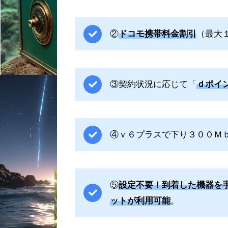
②
ドコモ携帯料金割引
（最大
③契約状況に応じて「
ｄポイ
④ｖ６プラスで下り３００Ｍ
⑤
設定不要！到着した機器を
ットが利用可能
。