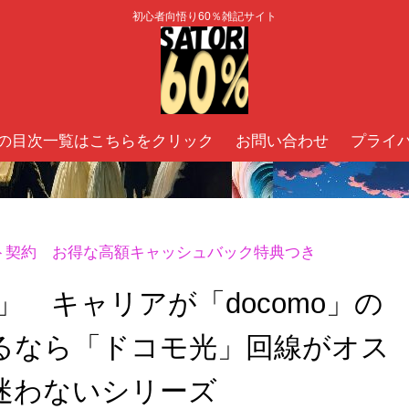
初心者向悟り60％雑記サイト
の目次一覧はこちらをクリック
お問い合わせ
プライ
ト契約 お得な高額キャッシュバック特典つき
」 キャリアが「docomo」の
るなら「ドコモ光」回線がオス
迷わないシリーズ