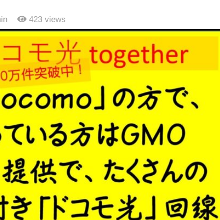
in
423
views