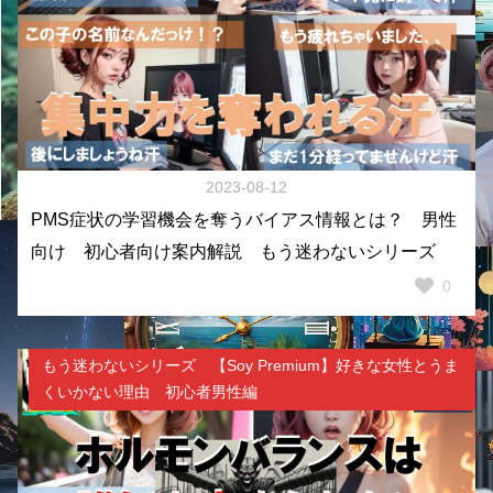
2023-08-12
PMS症状の学習機会を奪うバイアス情報とは？ 男性
向け 初心者向け案内解説 もう迷わないシリーズ
0
もう迷わないシリーズ 【Soy Premium】好きな女性とうま
くいかない理由 初心者男性編