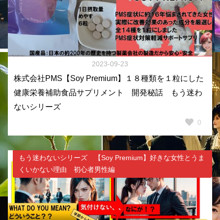
2023-09-23
株式会社PMS【Soy Premium】１８種類を１粒にした
健康栄養補助食品サプリメント 開発秘話 もう迷わ
ないシリーズ
0
もう迷わないシリーズ 【Soy Premium】好きな女性とうま
くいかない理由 初心者男性編