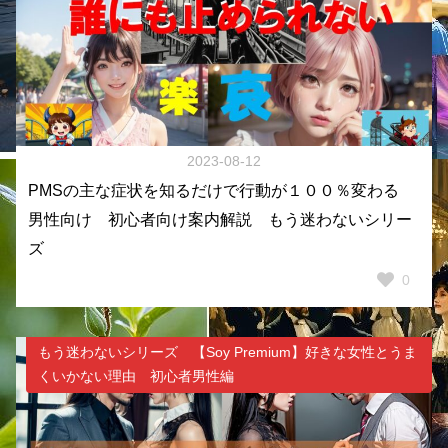
2023-08-12
PMSの主な症状を知るだけで行動が１００％変わる
男性向け 初心者向け案内解説 もう迷わないシリー
ズ
0
もう迷わないシリーズ 【Soy Premium】好きな女性とうま
くいかない理由 初心者男性編