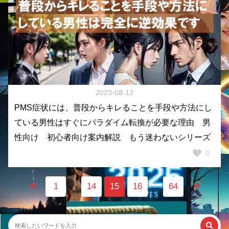
2023-08-12
PMS症状には、普段からキレることを手段や方法にし
ている男性はすぐにパラダイム転換が必要な理由 男
性向け 初心者向け案内解説 もう迷わないシリーズ
0
1
…
14
15
16
…
64