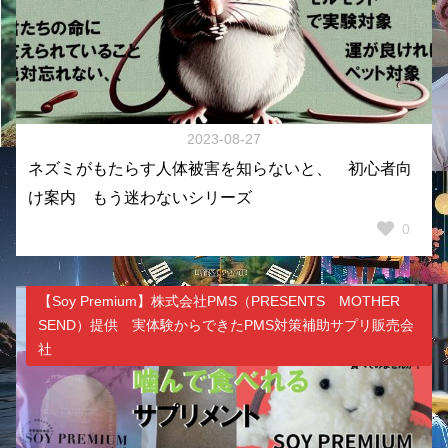
2023-08-27
ネズミがもたらす人体被害を知らないと、 初心者向
け案内 もう迷わないシリーズ
0
【Soy Premium】株式会社PMS（PRESENTS MOTHER
SEND）提供 実体験からできたPMS対策補助サプリ販売会
社