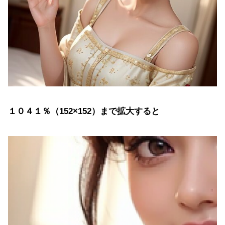
１０４１％（152×152）まで拡大すると