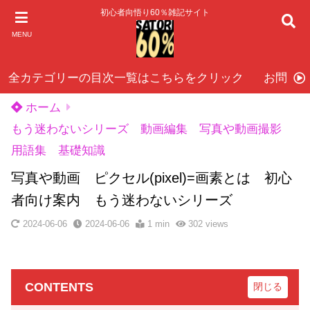
初心者向悟り60％雑記サイト
MENU
全カテゴリーの目次一覧はこちらをクリック
お問い
ホーム
もう迷わないシリーズ 動画編集 写真や動画撮影
用語集 基礎知識
写真や動画 ピクセル(pixel)=画素とは 初心
者向け案内 もう迷わないシリーズ
2024-06-06
2024-06-06
1 min
302
views
CONTENTS