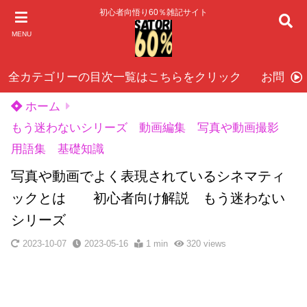
初心者向悟り60％雑記サイト
MENU
全カテゴリーの目次一覧はこちらをクリック
お問い
ホーム
もう迷わないシリーズ 動画編集 写真や動画撮影
用語集 基礎知識
写真や動画でよく表現されているシネマティ
ックとは 初心者向け解説 もう迷わない
シリーズ
2023-10-07
2023-05-16
1 min
320
views