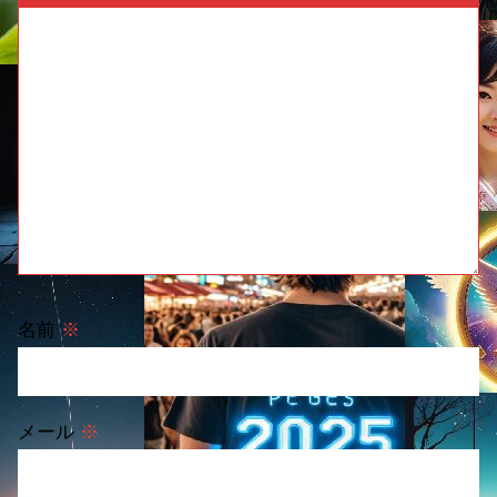
名前
※
メール
※