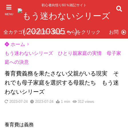
初心者向悟り60％雑記サイト
MENU
全カテゴリーの目次一覧はこちらをクリック
お問い
ホーム
もう迷わないシリーズ ひとり親家庭の実情 母子家
庭への決意
養育費義務を果たさない父親がいる現実 そ
れでも母子家庭を選択する母親たち もう迷
わないシリーズ
2023-07-24
2023-07-24
1 min
312
views
養育費は義務