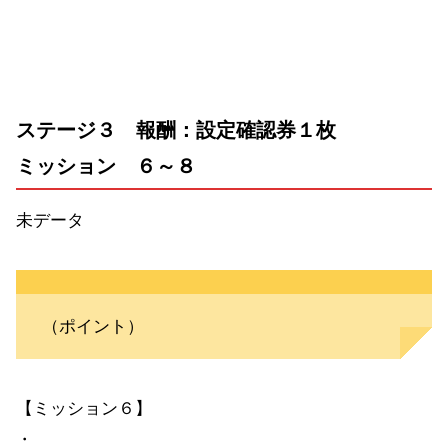
ステージ３ 報酬：設定確認券１枚
ミッション ６～８
未データ
（ポイント）
【ミッション６】
・