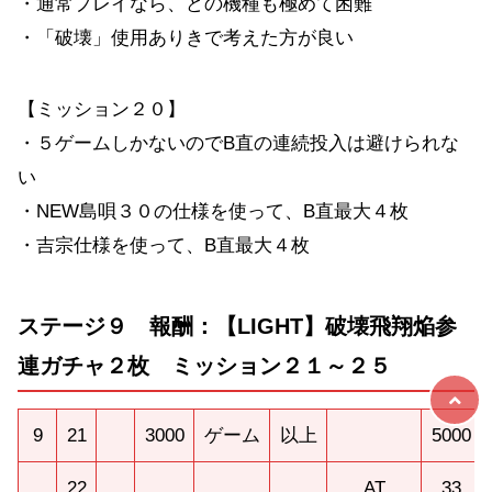
・通常プレイなら、どの機種も極めて困難
・「破壊」使用ありきで考えた方が良い
【ミッション２０】
・５ゲームしかないのでB直の連続投入は避けられな
い
・NEW島唄３０の仕様を使って、B直最大４枚
・吉宗仕様を使って、B直最大４枚
ステージ９ 報酬：【LIGHT】破壊飛翔焔参
連ガチャ２枚 ミッション２１～２５
9
21
3000
ゲーム
以上
5000
22
AT
33