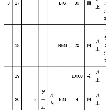
8
17
BIG
30
回
ス
上
清
算
プ
ラ
以
18
REG
20
回
ス
上
清
算
以
19
10000
枚
上
ゲ
以
以
20
5
ー
BIG
4
回
内
上
ム