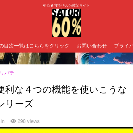
初心者向悟り60％雑記サイト
の目次一覧はこちらをクリック
お問い合わせ
プライ
リパチ
便利な４つの機能を使いこうな
シリーズ
in
298
views