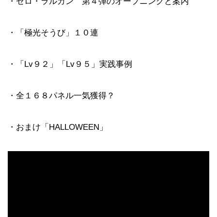
・ゼロ・ラルガン 第４弾のオープニングと案内
・「極光そうび」１０連
・「Lv９２」「Lv９５」実践事例
・全１６８パネル一気獲得？
・おまけ「HALLOWEEN」