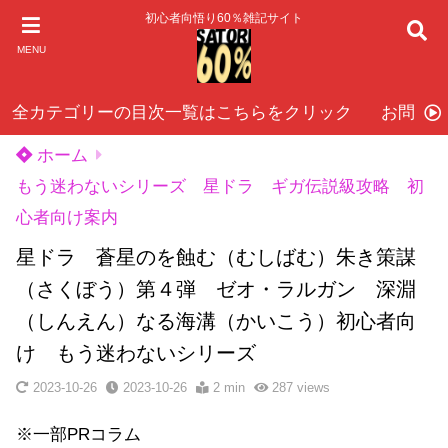
初心者向悟り60％雑記サイト
MENU
全カテゴリーの目次一覧はこちらをクリック
お問い
ホーム
もう迷わないシリーズ 星ドラ ギガ伝説級攻略 初
心者向け案内
星ドラ 蒼星のを蝕む（むしばむ）朱き策謀
（さくぼう）第４弾 ゼオ・ラルガン 深淵
（しんえん）なる海溝（かいこう）初心者向
け もう迷わないシリーズ
2023-10-26
2023-10-26
2 min
287
views
※一部PRコラム