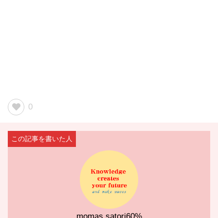
0
momas satori60%