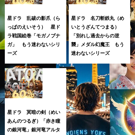
星ドラ 乱破の影爪（ら
星ドラ 名刀斬鉄丸（め
っぱのえいそう） 星ド
いとうざんてつまる）
ラ戦国絵巻「モガノブナ
「別れし過去からの逆
ガ」 もう迷わないシリ
襲」メダル幻魔王 もう
ーズ
迷わないシリーズ
星ドラ 冥暗の剣（めい
あんのつるぎ）「赤き瞳
の銀河竜」銀河竜アルタ