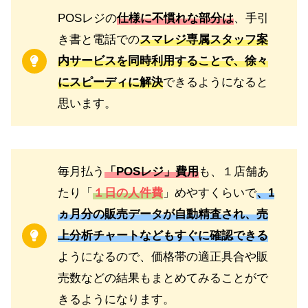
POSレジの
仕様に不慣れな部分は
、手引
き書と電話での
スマレジ専属スタッフ案
内サービスを同時利用することで、徐々
にスピーディに解決
できるようになると
思います。
毎月払う
「POSレジ」費用
も、１店舗あ
たり「
１日の人件費
」めやすくらいで
、1
ヵ月分の販売データが自動精査され、売
上分析チャートなどもすぐに確認できる
ようになるので、価格帯の適正具合や販
売数などの結果もまとめてみることがで
きるようになります。