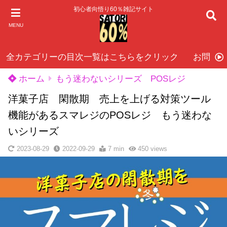
初心者向悟り60％雑記サイト
MENU
全カテゴリーの目次一覧はこちらをクリック
お問い
ホーム
もう迷わないシリーズ POSレジ
洋菓子店 閑散期 売上を上げる対策ツール
機能があるスマレジのPOSレジ もう迷わな
いシリーズ
2023-08-29
2022-09-29
7 min
450
views