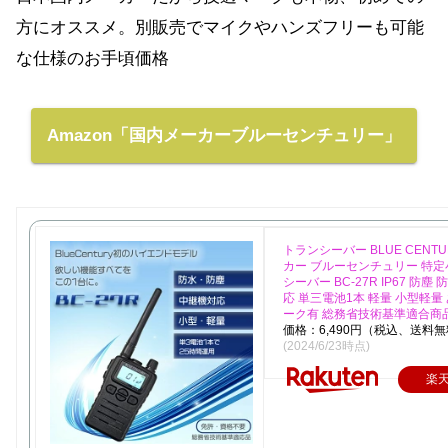
方にオススメ。別販売でマイクやハンズフリーも可能
な仕様のお手頃価格
Amazon「国内メーカーブルーセンチュリー」
トランシーバー BLUE CENT
カー ブルーセンチュリー 特
シーバー BC-27R IP67 防塵
応 単三電池1本 軽量 小型軽量
ーク有 総務省技術基準適合商
価格：6,490円（税込、送料無
(2024/6/23時点)
楽