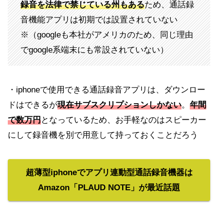
録音を法律で禁じている州もある
ため、通話録
音機能アプリは初期では設置されていない
※（googleも本社がアメリカのため、同じ理由
でgoogle系端末にも常設されていない）
・iphoneで使用できる通話録音アプリは、ダウンロー
ドはできるが
現在サブスクリプションしかない
。
年間
で数万円
となっているため、お手軽なのはスピーカー
にして録音機を別で用意して持っておくことだろう
超薄型iphoneでアプリ連動型通話録音機器は
Amazon「PLAUD NOTE」が最近話題