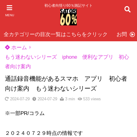
初心者向悟り60％雑記サイト
MENU
全カテゴリーの目次一覧はこちらをクリック
お問い
ホーム
もう迷わないシリーズ iphone 便利なアプリ 初心
者向け案内
通話録音機能があるスマホ アプリ 初心者
向け案内 もう迷わないシリーズ
2024-07-29
2024-07-29
3 min
533
views
※一部PR/コラム
２０２４０７２９時点の情報です