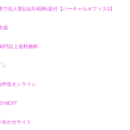
費用で法人登記&月4回転送付【バーチャルオフィス1】
作成
,900円以上送料無料
イン
色申告オンライン
NEXT
い合わせサイト