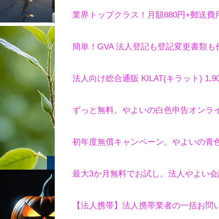
業界トップクラス！月額880円+郵送
簡単！GVA 法人登記も登記変更書類も
法人向け総合通販 KILAT(キラット) 1
ずっと無料。やよいの白色申告オンラ
初年度無償キャンペーン。やよいの青
最大3か月無料でお試し。法人やよい会計
【法人携帯】法人携帯業者の一括お問