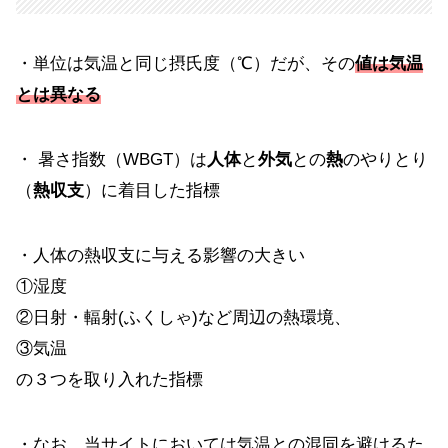
・単位は気温と同じ摂氏度（℃）だが、その
値は気温
とは異なる
・ 暑さ指数（WBGT）は
人体
と
外気
との
熱
のやりとり
（
熱収支
）に着目した指標
・人体の熱収支に与える影響の大きい
①湿度
②日射・輻射(ふくしゃ)など周辺の熱環境、
③気温
の３つを取り入れた指標
・なお、当サイトにおいては気温との混同を避けるた