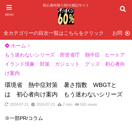
初心者向悟り60％雑記サイト
MENU
全カテゴリーの目次一覧はこちらをクリック
お問い
ホーム
もう迷わないシリーズ 所管省庁 熱中症 ヒートア
イランド現象 対策 ガジェット グッズ 初心者向
け案内
環境省 熱中症対策 暑さ指数 WBGTと
は 初心者向け案内 もう迷わないシリーズ
2024-07-21
2024-07-21
2 min
550
views
※一部PR/コラム