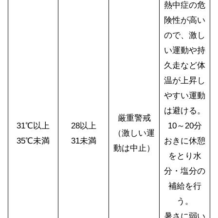
熱中症の危
険性が高い
ので、激し
い運動や持
久走など体
温が上昇し
やすい運動
は避ける。
厳重警戒
31℃以上
28以上
10～20分
（激しい運
35℃未満
31未満
おきに休憩
動は中止）
をとり水
分・塩分の
補給を行
う。
暑さに弱い