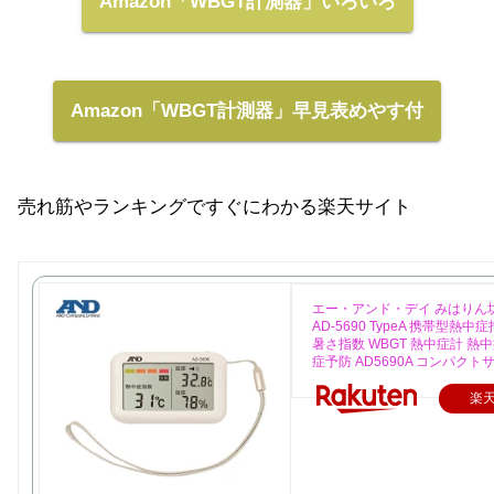
Amazon「WBGT計測器」いろいろ
Amazon「WBGT計測器」早見表めやす付
売れ筋やランキングですぐにわかる楽天サイト
エー・アンド・デイ みはりん
AD-5690 TypeA 携帯型熱
暑さ指数 WBGT 熱中症計 熱
症予防 AD5690A コンパクト
楽