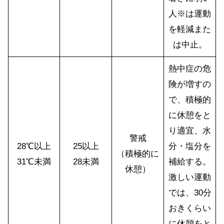
人※は運動
を軽減また
は中止。
熱中症の危
険が増すの
で、積極的
に休憩をと
り適宜、水
警戒
28℃以上
25以上
分・塩分を
（積極的に
31℃未満
28未満
補給する。
休憩）
激しい運動
では、30分
おきくらい
に休憩をと