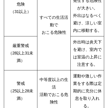
発生する危険性
危険
が大きい。
（31以上）
外出はなるべく
すべての生活活
避け、涼しい室
動で
内に移動する。
おこる危険性
外出時は炎天下
厳重警戒
を避け、室内で
（28以上31未
は室温の上昇に
満）
注意する。
運動や激しい作
中等度以上の生
警戒
業をする際は定
活
（25以上28未
期的に充分に休
活動でおこる危
満）
息を取り入れ
険性
る。