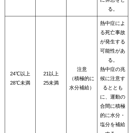
る。
熱中症によ
る死亡事故
が発生する
可能性があ
る。
注意
熱中症の兆
24℃以上
21以上
（積極的に
候に注意す
28℃未満
25未満
水分補給）
るととも
に、運動の
合間に積極
的に水分・
塩分を補給