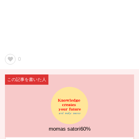
0
momas satori60%