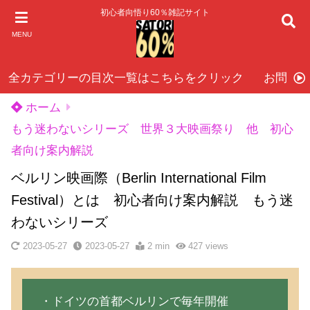
初心者向悟り60％雑記サイト
MENU
全カテゴリーの目次一覧はこちらをクリック
お問い
ホーム
もう迷わないシリーズ 世界３大映画祭り 他 初心
者向け案内解説
ベルリン映画際（Berlin International Film
Festival）とは 初心者向け案内解説 もう迷
わないシリーズ
2023-05-27
2023-05-27
2 min
427
views
・ドイツの首都ベルリンで毎年開催