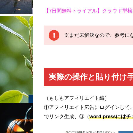
【7日間無料トライアル】クラウド型検索順
※まだ未解決なので、参考に
実際の操作と貼り付け
（もしもアフィリエイト編）
①アフィリエイト広告にログインして、
でリンク生成、③（
word pressには