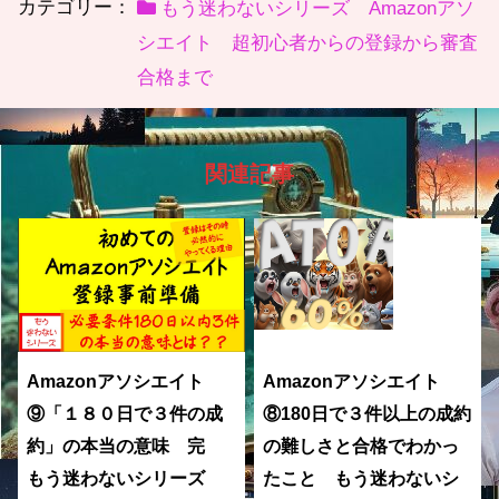
カテゴリー：
もう迷わないシリーズ Amazonアソ
シエイト 超初心者からの登録から審査
合格まで
関連記事
Amazonアソシエイト
Amazonアソシエイト
⑨「１８０日で３件の成
⑧180日で３件以上の成約
約」の本当の意味 完
の難しさと合格でわかっ
もう迷わないシリーズ
たこと もう迷わないシ