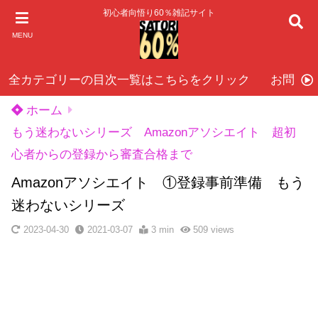
初心者向悟り60％雑記サイト
MENU
全カテゴリーの目次一覧はこちらをクリック
お問い
ホーム
もう迷わないシリーズ Amazonアソシエイト 超初
心者からの登録から審査合格まで
Amazonアソシエイト ①登録事前準備 もう
迷わないシリーズ
2023-04-30
2021-03-07
3 min
509
views