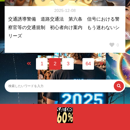
2025-12-08
交通誘導警備 道路交通法 第六条 信号における警
察官等の交通規制 初心者向け案内 もう迷わないシ
リーズ
0
1
2
3
…
64