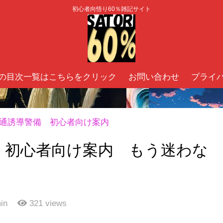
初心者向悟り60％雑記サイト
の目次一覧はこちらをクリック
お問い合わせ
プライ
通誘導警備 初心者向け案内
 初心者向け案内 もう迷わな
in
321
views