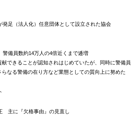
協会が発足（法人化）任意団体として設立された協会
社、警備員数約14万人の4倍近くまで逓増
貢献できることが認知されはじめていたが、同時に警備員
さらなる警備の在り方など業態としての質向上に努めた
ト
改正 主に『欠格事由』の見直し