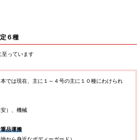
定６種
に至っています
日本では現在、主に１～４号の主に１０種にわけられ
保安）、機械
貴重品運搬
隔地から身近なボディーガード）