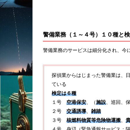
警備業務（１～４号）１０種と検
警備業務のサービスは細分化され、今
探偵業からはじまった警備業は、
ている
検定は６種
１号
空港保安
、（
施設
、巡回、
２号
交通誘導
、
雑踏
３号
核燃料物質等危険物運搬
、
４号 身辺（緊急通報サービス；