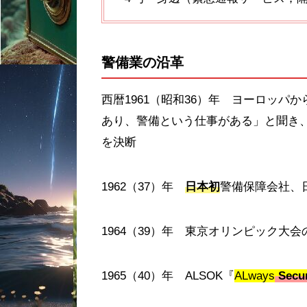
警備業の沿革
西暦1961（昭和36）年 ヨーロッ
あり、警備という仕事がある」と聞き
を決断
1962（37）年
日本初
警備保障会社、
1964（39）年 東京オリンピック大
1965（40）年 ALSOK『
ALways
Secur