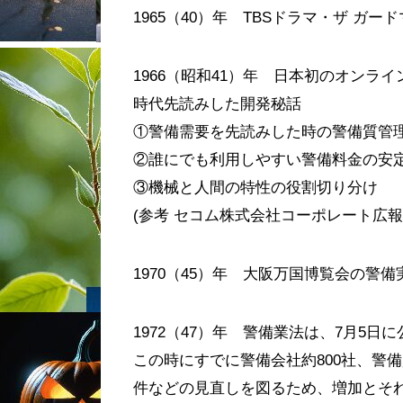
1965（40）年 TBSドラマ・ザ ガ
1966（昭和41）年 日本初のオンラ
時代先読みした開発秘話
①警備需要を先読みした時の警備質管
②誰にでも利用しやすい警備料金の安
③機械と人間の特性の役割切り分け
(参考 セコム株式会社コーポレート広報
1970（45）年 大阪万国博覧会の警
1972（47）年 警備業法は、7月5日
この時にすでに警備会社約800社、警
件などの見直しを図るため、増加とそ