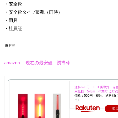
・安全靴
・安全靴タイプ長靴（雨時）
・雨具
・社員証
※PR
amazon 現在の最安値 誘導棒
送料690円 LED 誘導灯 赤
水仕様 54cm 作業灯 点灯
価格：500円（税込、送料別)
点)
楽