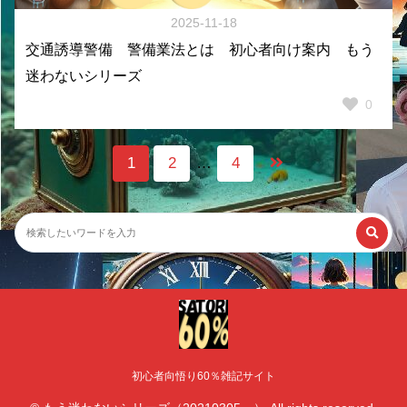
2025-11-18
交通誘導警備 警備業法とは 初心者向け案内 もう
迷わないシリーズ
0
1
2
…
4
初心者向悟り60％雑記サイト