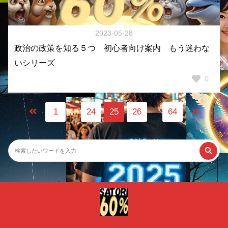
2023-05-28
政治の政策を知る５つ 初心者向け案内 もう迷わな
いシリーズ
0
1
…
24
25
26
…
64