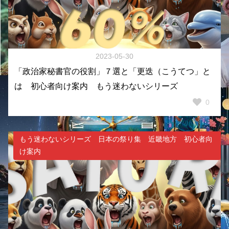
2023-05-30
「政治家秘書官の役割」７選と「更迭（こうてつ」と
は 初心者向け案内 もう迷わないシリーズ
0
もう迷わないシリーズ 日本の祭り集 近畿地方 初心者向
け案内