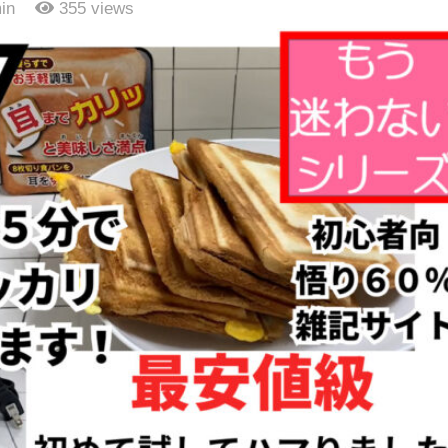
in
355
views