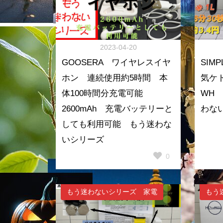
2023-04-20
GOOSERA ワイヤレスイヤ
SIM
ホン 連続使用約5時間 本
気ケト
体100時間分充電可能
WH 
2600mAh 充電バッテリーと
わな
しても利用可能 もう迷わな
いシリーズ
0
もう迷わないシリーズ 家電
もう