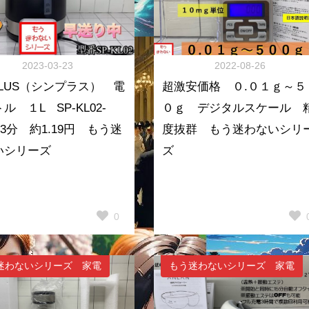
2023-03-23
2022-08-26
PLUS（シンプラス） 電
超激安価格 ０.０１ｇ～５
ル １L SP-KL02-
０ｇ デジタルスケール 
3分 約1.19円 もう迷
度抜群 もう迷わないシリ
いシリーズ
ズ
0
迷わないシリーズ 家電
もう迷わないシリーズ 家電