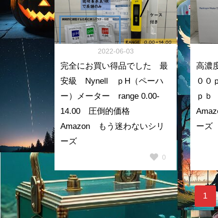
2022-06-03
完全にお買い得品でした 最
高濃
安級 Nynell ｐH（ペーハ
００
ー）メーター range 0.00-
ｐｂ
14.00 圧倒的価格
Ama
Amazon もう迷わないシリ
ーズ
ーズ
0
1