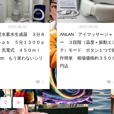
2022-06-04
2022-05-06
度水素水生成器 ３分８
ANLAN アイマッサージャ
ｐｐｂ ５分１３００ｐ
ー ３段階（温度＋振動エ
 充電式 ４５０ｍｌ
テ）モード ボタン１つで
zon もう迷わないシリ
作簡単 相場価格約３５０
円込
0
2
3
次