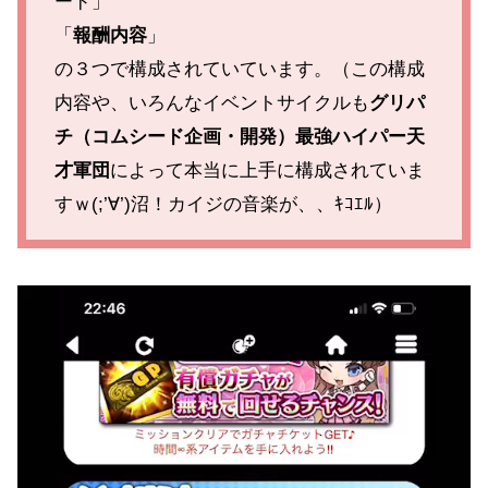
ード」
「
報酬内容
」
の３つで構成されていています。（この構成
内容や、いろんなイベントサイクルも
グリパ
チ（コムシード企画・開発）最強ハイパー天
才軍団
によって本当に上手に構成されていま
すｗ(;’∀’)沼！カイジの音楽が、、ｷｺｴﾙ）