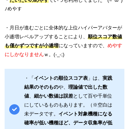
・
だいたいのめやす
でいつも利用してました (=ﾟωﾟ)
ﾉめやす
・月日が進むごとに全体的な上位ハイパーアバターが
小逓増レベルアップすることにより、
順位スコア数値
も僅かずつですが小逓増
になっていますので、
めやす
にしかなりません
ｗ。(-_-;)
・「
イベントの順位スコア表
」は、
実践
結果のそのもの
や、
理論値で出した数
値
、
細かい数値は誤差
として百や千単位
にしているものもあります。（※空白は
未データです。
イベント対象機種になる
確率が低い機種ほど、データ収集率が低