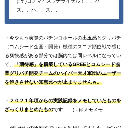
(;’∀’)コノマイスウナライケル！、、ハ
ズ、、ハ、、ズ、、
・今やもう実際のパチンコホールの出玉感とグリパチ
（コムシード企画・開発）機種のスコア順位戦で感じ
る爽快感がある部分では脳内では同レベルになってい
て、
「期待感」を構築しているGREEとコムシード協
業グリパチ開発チームのハイパー天才軍団のユーザー
を飽きさせない知恵比べが止まりませんｗ。
・
２０２１年頃からの実践記録をメモしていたものを
ざっくりまとめたもの
です ( ..)φメモメモ