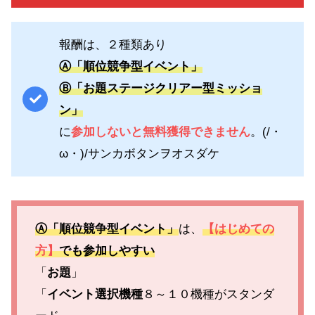
報酬は、２種類あり
Ⓐ「順位競争型イベント」
Ⓑ「お題ステージクリアー型ミッショ
ン」
に
参加しないと無料獲得できません
。(/・
ω・)/サンカボタンヲオスダケ
Ⓐ「順位競争型イベント」
は、
【はじめての
方】
でも参加しやすい
「
お題
」
「
イベント選択機種
８～１０機種がスタンダ