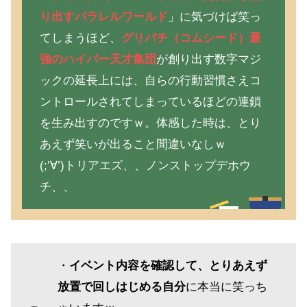
り出すパラレルワールド
」に気づけば笑っ
てしまうほど、
グリパチ（コムシード）最
強のハイパー天才集団
が創り出す数字マジ
ックの延長上には、自らの行動習慣さえコ
ントロールされてしまっているほどの連鎖
を生み出すのですｗ。体感した時は、とり
あえず笑いが出ること間違いなしｗ
(;’∀’)トリアエズ、、ノンストップデホウ
チ、、
・
イベント内容を確認して、とりあえず
放置で回しはじめる自分
に本当に笑っち