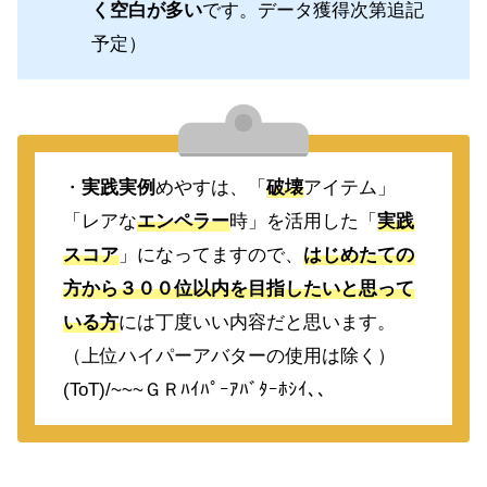
く空白が多い
です。データ獲得次第追記
予定）
・
実践実例
めやすは、「
破壊
アイテム」
「レアな
エンペラー
時」を活用した「
実践
スコア
」になってますので、
はじめたての
方から３００位以内を目指したいと思って
いる方
には丁度いい内容だと思います。
（上位ハイパーアバターの使用は除く）
(ToT)/~~~ＧＲﾊｲﾊﾟｰｱﾊﾞﾀｰﾎｼｲ､､