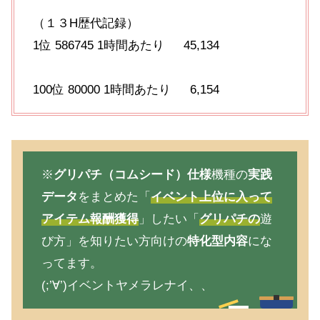
（１３H歴代記録）
1位 586745 1時間あたり 45,134
100位 80000 1時間あたり 6,154
※
グリパチ（コムシード）仕様
機種の
実践
データ
をまとめた「
イベント上位に入って
アイテム報酬獲得
」したい「
グリパチの
遊
び方」を知りたい方向けの
特化型内容
にな
ってます。
(;’∀’)イベントヤメラレナイ、、