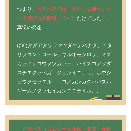
つまり、
グリパチでは「当たりを待つ」と
いう遊び方が間違っていた
だけでした、、
真逆の発想、、
(;’∀’)タダアタリヲマツダケデハナク、アタ
リヲコントロールデキルオモシロサ、ミズ
カラノシコウヲツカッテ、ハイスコアヲダ
スチエクラベガ、ジュンイニナリ、ホウシ
ュウヲモラエル、、コノカンカクハパズル
ゲームノタッセイカンニニテイル、、
「
グリパチ（コムシード企画・開発）が創