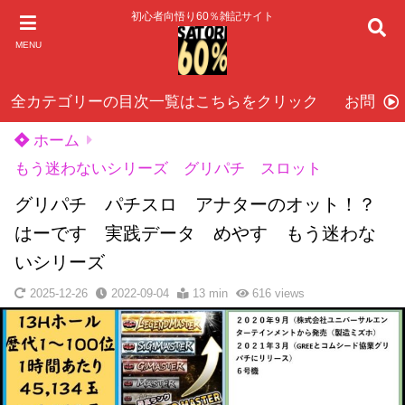
初心者向悟り60％雑記サイト
MENU
全カテゴリーの目次一覧はこちらをクリック
お問い
ホーム
もう迷わないシリーズ グリパチ スロット
グリパチ パチスロ アナターのオット！？
はーです 実践データ めやす もう迷わな
いシリーズ
2025-12-26
2022-09-04
13 min
616
views