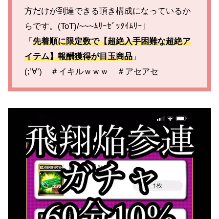
方だけが到達できる頂き構成になっているか
らです。(ToT)/~~~ﾑﾘｰｾﾞｯﾀｲﾑﾘｰ」
「
先着順に限定数で【超絶入手困難な超絶ア
イテム】報酬獲得が目玉商品
」
(;’∀’) ＃イキルｗｗｗ ＃アセアセ