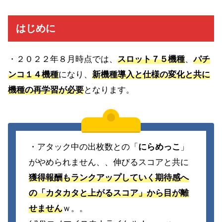
はじめに
・２０２２年８月時点では、
スロット７５機種
、
パチ
ンコ１４機種
になり、
新機種導入と仕様の変化と共に
機種の再学習が必要
となります。
・アタック中の出枚数との「
にらめっこ
」
がやめられません、、伸びるスコアと共に
獲得報酬もランクアップしていく期待感へ
の「カタカタと上がるスコア」から目が離
せません
ｗ。。