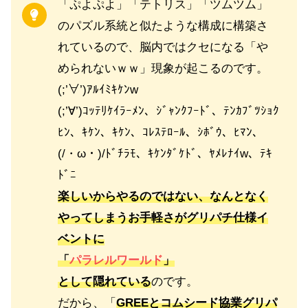
「ぷよぷよ」「テトリス」「ツムツム」
のパズル系統と似たような構成に構築さ
れているので、脳内ではクセになる「や
められないｗｗ」現象が起こるのです。
(;’∀’)ｱﾙｲﾐｷｹﾝw
(;’∀’)ｺｯﾃﾘｹｲﾗｰﾒﾝ、ｼﾞｬﾝｸﾌｰﾄﾞ、ﾃﾝｶﾌﾞﾂｼｮｸ
ﾋﾝ、ｷｹﾝ、ｷｹﾝ、ｺﾚｽﾃﾛｰﾙ、ｼﾎﾞｳ、ﾋﾏﾝ、
(/・ω・)/ﾄﾞﾁﾗﾓ、ｷｹﾝﾀﾞｹﾄﾞ、ﾔﾒﾚﾅｲw、ﾃｷ
ﾄﾞﾆ
楽しいからやるのではない、なんとなく
やってしまうお手軽さがグリパチ仕様イ
ベントに
「
パラレルワールド
」
として隠れている
のです。
だから、「
GREEとコムシード協業
グリパ