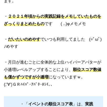
ます。
・
２０２１年頃からの実践記録をメモしていたものを
ざっくりまとめたもの
です ( ..)φメモメモ
・
だいたいのめやす
でいつも利用してました (=ﾟωﾟ)
ﾉめやす
・月日が進むごとに全体的な上位ハイパーアバターが
小逓増レベルアップすることにより、
順位スコア数値
も僅かずつですが小逓増
になっていますｗ。
(;’∀’)ＧＲﾊｲﾊﾟｰｱﾊﾞﾀｰﾎｼｲ､､
・「
イベントの順位スコア表
」は、
実践