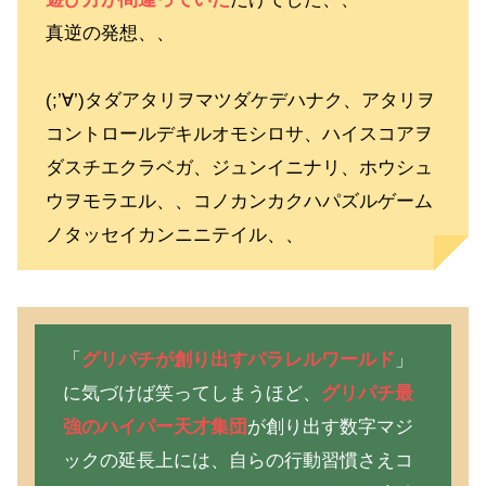
真逆の発想、、
(;’∀’)タダアタリヲマツダケデハナク、アタリヲ
コントロールデキルオモシロサ、ハイスコアヲ
ダスチエクラベガ、ジュンイニナリ、ホウシュ
ウヲモラエル、、コノカンカクハパズルゲーム
ノタッセイカンニニテイル、、
「
グリパチが創り出すパラレルワールド
」
に気づけば笑ってしまうほど、
グリパチ最
強のハイパー天才集団
が創り出す数字マジ
ックの延長上には、自らの行動習慣さえコ