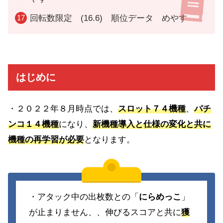
回転数限定 (16.6) 順位データ めやす
はじめに
・２０２２年８月時点では、
スロット７４機種
、
パチ
ンコ１４機種
になり、
新機種導入と仕様の変化と共に
機種の再学習が必要
となります。
・アタック中の出枚数との「
にらめっこ
」
が止まりません、、伸びるスコアと共に
獲