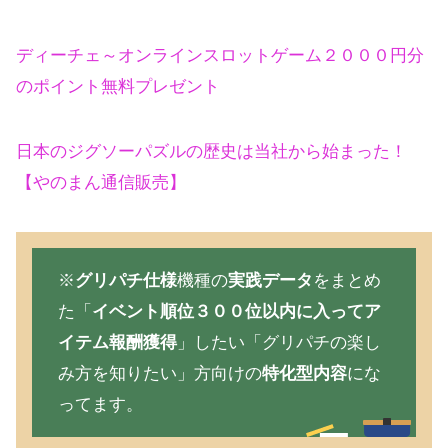
ディーチェ～オンラインスロットゲーム２０００円分
のポイント無料プレゼント
日本のジグソーパズルの歴史は当社から始まった！
【やのまん通信販売】
※
グリパチ仕様
機種の
実践データ
をまとめ
た「
イベント順位３００位以内に入ってア
イテム報酬獲得
」したい「グリパチの楽し
み方を知りたい」方向けの
特化型内容
にな
ってます。