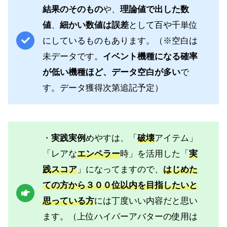
結果のそのもの
や、
理論値で出した数
値
、
細かい数値は誤差
として百や千単位
にしているものもあります。（※空白は
未データです。
イベント機種になる確率
が低い機種ほど、データ空白が多い
で
す。データ獲得次第追記予定）
・
実践実例
めやすは、「
破壊
アイテム」
「レアな
エンペラー
時」を活用した「
実
践スコア
」になってますので、
はじめた
ての方から３００位以内を目指したいと
思っている方
には丁度いい内容だと思い
ます。（上位ハイパーアバターの使用は