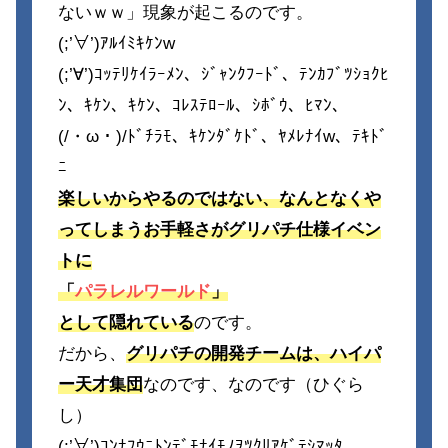
ないｗｗ」現象が起こるのです。
(;’∀’)ｱﾙｲﾐｷｹﾝw
(;’∀’)ｺｯﾃﾘｹｲﾗｰﾒﾝ、ｼﾞｬﾝｸﾌｰﾄﾞ、ﾃﾝｶﾌﾞﾂｼｮｸﾋ
ﾝ、ｷｹﾝ、ｷｹﾝ、ｺﾚｽﾃﾛｰﾙ、ｼﾎﾞｳ、ﾋﾏﾝ、
(/・ω・)/ﾄﾞﾁﾗﾓ、ｷｹﾝﾀﾞｹﾄﾞ、ﾔﾒﾚﾅｲw、ﾃｷﾄﾞ
ﾆ
楽しいからやるのではない、なんとなくや
ってしまうお手軽さがグリパチ仕様イベン
トに
「
パラレルワールド
」
として隠れている
のです。
だから、
グリパチの開発チームは、ハイパ
ー天才集団
なのです、なのです（ひぐら
し）
(;’∀’)ｺﾝﾅﾌｳﾆﾄﾝﾃﾞﾓﾅｲﾓﾉｦﾂｸﾘｱｹﾞﾃｼﾏｯﾀ､､