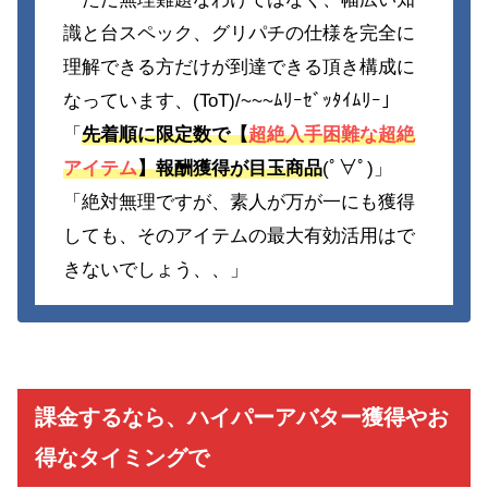
識と台スペック、グリパチの仕様を完全に
理解できる方だけが到達できる頂き構成に
なっています、(ToT)/~~~ﾑﾘｰｾﾞｯﾀｲﾑﾘｰ」
「
先着順に限定数で【
超絶入手困難な超絶
アイテム
】報酬獲得が目玉商品
(ﾟ∀ﾟ)」
「絶対無理ですが、素人が万が一にも獲得
しても、そのアイテムの最大有効活用はで
きないでしょう、、」
課金するなら、ハイパーアバター獲得やお
得なタイミングで