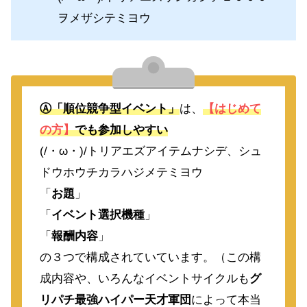
ヲメザシテミヨウ
Ⓐ「順位競争型イベント」
は、
【はじめて
の方】
でも参加しやすい
(/・ω・)/トリアエズアイテムナシデ、シュ
ドウホウチカラハジメテミヨウ
「
お題
」
「
イベント選択機種
」
「
報酬内容
」
の３つで構成されていています。（この構
成内容や、いろんなイベントサイクルも
グ
リパチ最強ハイパー天才軍団
によって本当