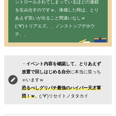
ントロールされてしまっているほどの連鎖
を生み出すのですｗ。体感した時は、とり
あえず笑いが出ること間違いなしｗ
(;’∀’)トリアエズ、、ノンストップデホウ
チ、、
・
イベント内容を確認して、とりあえず
放置で回しはじめる自分
に本当に笑っち
ゃいますｗ
恐るべしグリパチ最強のハイパー天才軍
団！ｗ
。(;’∀’)リセイトノタタカイ