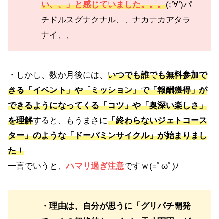
い、、」と感じていました。。。
(;’∀’)パ
チドルスグナクナル、、ナカナカアタラ
ナイ、、
・しかし、数か月後には、
いつでも誰でも無料参加で
きる「
イベント
」や「ミッション」で「報酬獲得」が
できるようになってくる「コツ」や「奥深い楽しさ」
を理解
すると、もうまさに
「終わらないジェトコース
ター」のような「ドーパミンサイクル」が始まりまし
た！
一言でいうと、
ハマリ過ぎ注意
ですｗ(=ﾟωﾟ)ﾉ
・理由は、自分が思うに「グリパチ開発