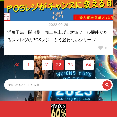
2022-09-29
洋菓子店 閑散期 売上を上げる対策ツール機能があ
るスマレジのPOSレジ もう迷わないシリーズ
0
1
…
31
32
33
…
64