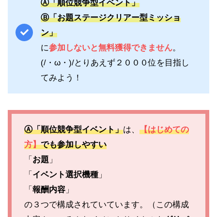
Ⓐ「順位競争型イベント」
Ⓑ「お題ステージクリアー型ミッショ
ン」
に
参加しないと無料獲得できません
。
(/・ω・)/とりあえず２０００位を目指し
てみよう！
Ⓐ「順位競争型イベント」
は、
【はじめての
方】
でも参加しやすい
「
お題
」
「
イベント選択機種
」
「
報酬内容
」
の３つで構成されていています。（この構成