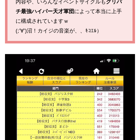
内容や、いろんなイベントサイクルも
グリパ
チ最強ハイパー天才軍団
によって本当に上手
に構成されていますｗ
(;’∀’)沼！カイジの音楽が、、ｷｺｴﾙ）