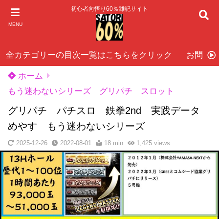
初心者向悟り60％雑記サイト
MENU
全カテゴリーの目次一覧はこちらをクリック
お問い
ホーム
もう迷わないシリーズ グリパチ スロット
グリパチ パチスロ 鉄拳2nd 実践データ
めやす もう迷わないシリーズ
2025-12-26
2022-08-01
18 min
1,425
views