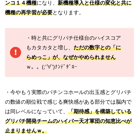
ンコ１４機種
になり、
新機種導入と仕様の変化と共に
機種の再学習が必要
となります。
・時と共にグリパチ仕様台のハイスコア
もカタカタと増し、
ただの数字との
「
に
らめっこ」が、なぜかやめられません
ｗ。。(;’∀’)ﾅﾝﾃﾞﾀﾞﾛｰ
・今やもう実際のパチンコホールの出玉感とグリパチ
の数値の順位戦で感じる爽快感がある部分では脳内で
は同レベルになっていて、
「期待感」を構築している
グリパチ開発チームのハイパー天才軍団の知恵比べが
止まりませんｗ。