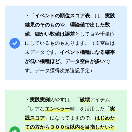
・「
イベントの順位スコア表
」は、
実践
結果のそのもの
や、
理論値で出した数
値
、
細かい数値は誤差
として百や千単位
にしているものもあります。（※空白は
未データです。
イベント機種になる確率
が低い機種ほど、データ空白が多い
で
す。データ獲得次第追記予定）
・
実践実例
めやすは、「
破壊
アイテム」
「レアな
エンペラー
時」を活用した「
実
践スコア
」になってますので、
はじめた
ての方から３００位以内を目指したいと