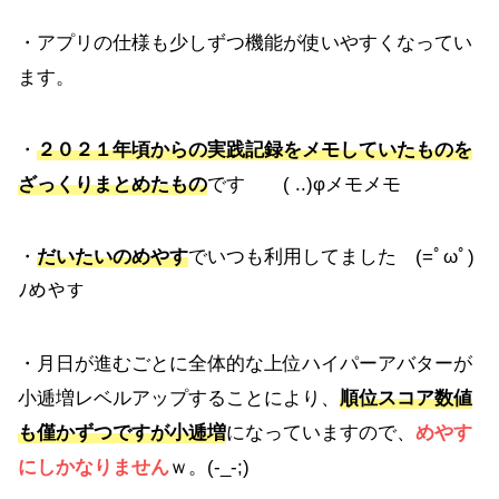
・アプリの仕様も少しずつ機能が使いやすくなってい
ます。
・
２０２１年頃からの実践記録をメモしていたものを
ざっくりまとめたもの
です ( ..)φメモメモ
・
だいたいのめやす
でいつも利用してました (=ﾟωﾟ)
ﾉめやす
・月日が進むごとに全体的な上位ハイパーアバターが
小逓増レベルアップすることにより、
順位スコア数値
も僅かずつですが小逓増
になっていますので、
めやす
にしかなりません
ｗ。(-_-;)