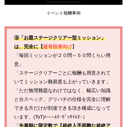
イベント報酬事例
Ⓑ「お題ステージクリアー型ミッション」
は、完全に【
超有段者向け
】
「毎回ミッションが２０問～５０問くらい用
意」
「ステージクリアーごとに報酬も用意されて
いてミッション難易度も上がっていきます」
「ただ無理難題なわけではなく、幅広い知識
と台スペック、グリパチの仕様を完全に理解
できる方だけが到達できる頂き構成になって
います、(ToT)/~~~ﾑﾘｰｾﾞｯﾀｲﾑﾘｰ」
「
先着順に限定数で【超絶入手困難な超絶ア