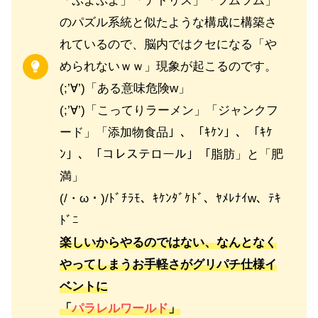
「ぷよぷよ」「テトリス」「ツムツム」
のパズル系統と似たような構成に構築さ
れているので、脳内ではクセになる「や
められないｗｗ」現象が起こるのです。
(;’∀’)「ある意味危険w」
(;’∀’)「こってりラーメン」「ジャンクフ
ード」「添加物食品」、「ｷｹﾝ」、「ｷｹ
ﾝ」、「コレステロール」「脂肪」と「肥
満」
(/・ω・)/ﾄﾞﾁﾗﾓ、ｷｹﾝﾀﾞｹﾄﾞ、ﾔﾒﾚﾅｲw、ﾃｷ
ﾄﾞﾆ
楽しいからやるのではない、なんとなく
やってしまうお手軽さがグリパチ仕様イ
ベントに
「
パラレルワールド
」