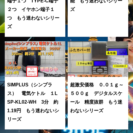
端子１つ TYPE-C端子
能 もう迷わないシリー
２つ イヤホン端子１
ズ
つ もう迷わないシリー
ズ
SIMPLUS（シンプラ
超激安価格 ０.０１ｇ～
ス） 電気ケトル １L
５００ｇ デジタルスケ
SP-KL02-WH 3分 約
ール 精度抜群 もう迷
1.19円 もう迷わないシ
わないシリーズ
リーズ