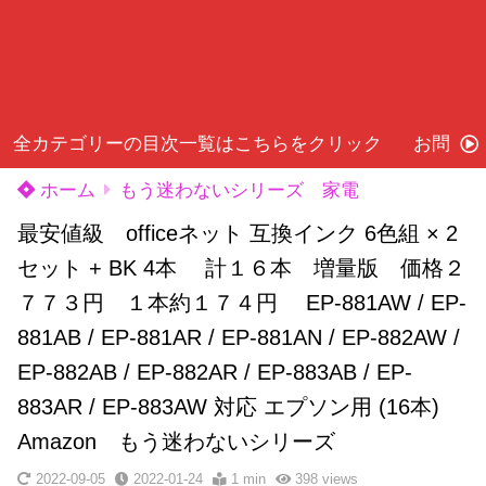
全カテゴリーの目次一覧はこちらをクリック
お問い
ホーム
もう迷わないシリーズ 家電
最安値級 officeネット 互換インク 6色組 × 2
セット + BK 4本 計１６本 増量版 価格２
７７３円 １本約１７４円 EP-881AW / EP-
881AB / EP-881AR / EP-881AN / EP-882AW /
EP-882AB / EP-882AR / EP-883AB / EP-
883AR / EP-883AW 対応 エプソン用 (16本)
Amazon もう迷わないシリーズ
2022-09-05
2022-01-24
1 min
398
views