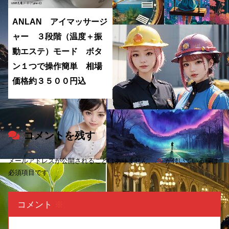
ANLAN アイマッサージ
ャー ３段階（温度＋振
動エステ）モード ボタ
ン１つで操作簡単 相場
価格約３５００円込
コメントを残す
メールアドレスが公開されることはありません。
※
が付いている欄は
必須項目です
コメント
※