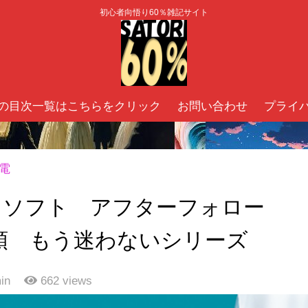
初心者向悟り60％雑記サイト
の目次一覧はこちらをクリック
お問い合わせ
プライ
電
ティソフト アフターフォロー
順 もう迷わないシリーズ
in
662
views