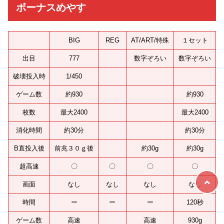
ボーナスめやす
BIG
REG
AT/ART/特殊
１セット
出目
777
数字ぞろい
数字ぞろい
破壊投入時
1/450
ゲーム数
約930
約930
枚数
最大2400
最大2400
消化時間
約30分
約30分
B直投入後
前兆３０ｇ後
約30g
約30g
超高速
〇
〇
〇
〇
画面
なし
なし
なし
なし
時間
ー
ー
ー
120秒
ゲーム数
高速
高速
930g