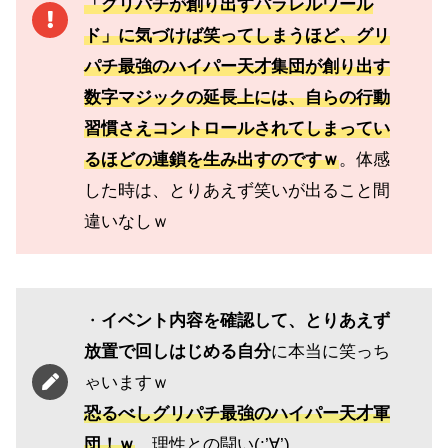
「グリパチが創り出すパラレルワール
ド」に気づけば笑ってしまうほど、グリ
パチ最強のハイパー天才集団が創り出す
数字マジックの延長上には、自らの行動
習慣さえコントロールされてしまってい
るほどの連鎖を生み出すのですｗ
。体感
した時は、とりあえず笑いが出ること間
違いなしｗ
・
イベント内容を確認して、とりあえず
放置で回しはじめる自分
に本当に笑っち
ゃいますｗ
恐るべしグリパチ最強のハイパー天才軍
団！ｗ
。理性との闘い(;’∀’)