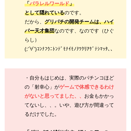
「
パラレルワールド
」
として隠れている
のです。
だから、
グリパチの開発チームは、ハイ
パー天才集団
なのです、なのです（ひぐ
らし）
(;’∀’)ｺﾝﾅﾌｳﾆﾄﾝﾃﾞﾓﾅｲﾓﾉｦﾂｸﾘｱｹﾞﾃｼﾏｯﾀ､､
・自分もはじめは、実際のパチンコほど
の「射幸心」が
ゲームで体感できるわけ
がないと思ってました、、
お金もかかっ
てないし、、。いや、遊び方が間違って
るだけでした。