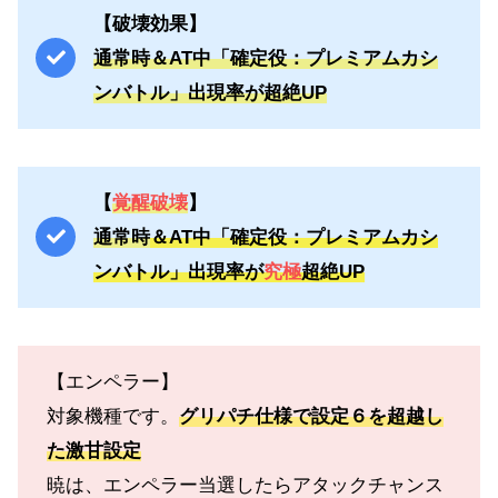
【破壊効果】
通常時＆AT中「確定役：プレミアムカシ
ンバトル」出現率が超絶UP
【
覚醒破壊
】
通常時
＆AT中「確定役：プレミアムカシ
ンバトル」出現率が
究極
超絶UP
【エンペラー】
対象機種です。
グリパチ仕様で設定６を超越し
た激甘設定
暁は、エンペラー当選したらアタックチャンス