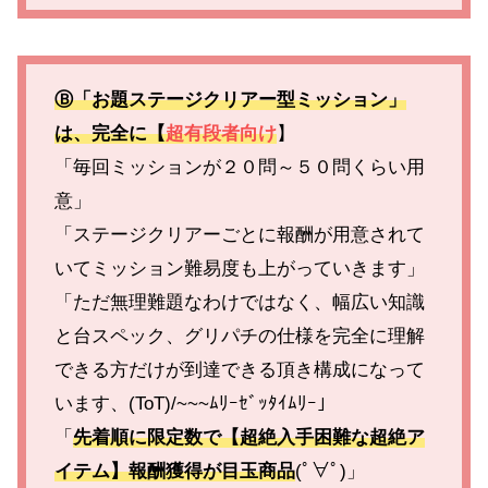
Ⓑ「お題ステージクリアー型ミッション」
は、完全に【
超有段者向け
】
「毎回ミッションが２０問～５０問くらい用
意」
「ステージクリアーごとに報酬が用意されて
いてミッション難易度も上がっていきます」
「ただ無理難題なわけではなく、幅広い知識
と台スペック、グリパチの仕様を完全に理解
できる方だけが到達できる頂き構成になって
います、(ToT)/~~~ﾑﾘｰｾﾞｯﾀｲﾑﾘｰ」
「
先着順に限定数で【超絶入手困難な超絶ア
イテム】報酬獲得が目玉商品
(ﾟ∀ﾟ)」