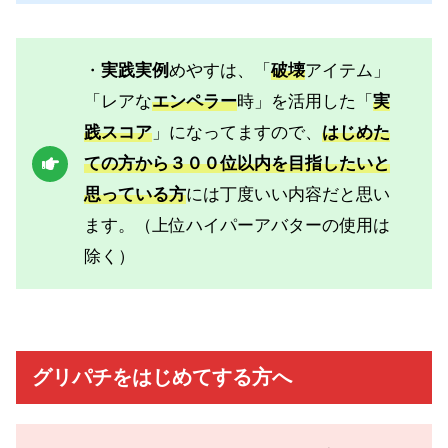
・
実践実例
めやすは、「
破壊
アイテム」
「レアな
エンペラー
時」を活用した「
実
践スコア
」になってますので、
はじめた
ての方から３００位以内を目指したいと
思っている方
には丁度いい内容だと思い
ます。（上位ハイパーアバターの使用は
除く）
グリパチをはじめてする方へ