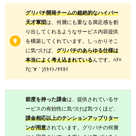
グリパチ開発チームの超絶的なハイパー
天才軍団
は、何層にも重なる満足感を創
り出してくれるようなサービス内容提供
を構築してくれています。しっかりそこ
に気づけば、
グリパチのあらゆる仕様は
本当によく考え込まれている
んです。ﾊｱﾊ
ｱ(;´∀｀)ﾘｾｲﾄﾉﾀﾀｶｲ
節度を持った課金
は、提供されているサ
ービスの有効性に気づけば気づくほど、
課金相応以上のテンションアップリター
ンが用意
されています。グリパチの何層