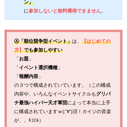
ン」
に
参加しないと無料獲得できません
。
Ⓐ「順位競争型イベント」
は、
【はじめての
方】
でも参加しやすい
「
お題
」
「
イベント選択機種
」
「
報酬内容
」
の３つで構成されていています。（この構成
内容や、いろんなイベントサイクルも
グリパ
チ最強ハイパー天才軍団
によって本当に上手
に構成されていますｗ(;’∀’)沼！カイジの音楽
が、、ｷｺｴﾙ）