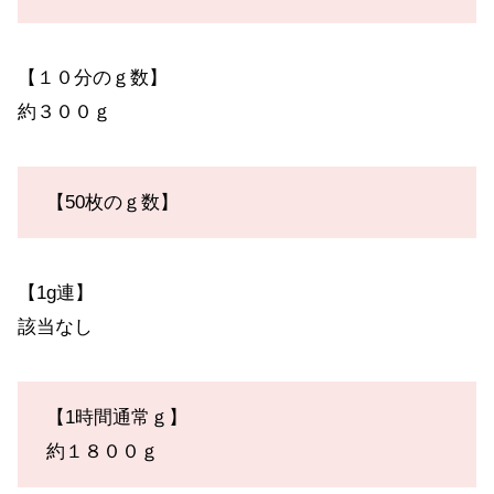
【１０分のｇ数】
約３００ｇ
【50枚のｇ数】
【1g連】
該当なし
【1時間通常ｇ】
約１８００ｇ