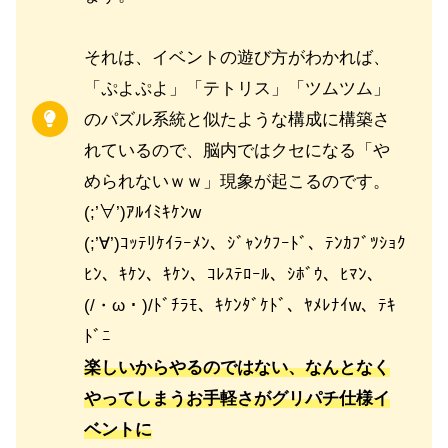
それは、イベントの遊び方がわかれば、
「ぷよぷよ」「テトリス」「ツムツム」
のパズル系統と似たような構成に構築さ
れているので、脳内ではクセになる「や
められないｗｗ」現象が起こるのです。
(;’∀’)ｱﾙｲﾐｷｹﾝw
(;’∀’)ｺｯﾃﾘｹｲﾗｰﾒﾝ、ｼﾞｬﾝｸﾌｰﾄﾞ、ﾃﾝｶﾌﾞﾂｼｮｸ
ﾋﾝ、ｷｹﾝ、ｷｹﾝ、ｺﾚｽﾃﾛｰﾙ、ｼﾎﾞｳ、ﾋﾏﾝ、
(/・ω・)/ﾄﾞﾁﾗﾓ、ｷｹﾝﾀﾞｹﾄﾞ、ﾔﾒﾚﾅｲw、ﾃｷ
ﾄﾞﾆ
楽しいからやるのではない、なんとなく
やってしまうお手軽さがグリパチ仕様イ
ベントに