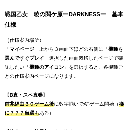
戦国乙女 暁の関ケ原ーDARKNESSー 基本
仕様
（仕様案内場所）
「
マイページ
」上から３画面下ほどの右側に「
機種を
選んですぐプレイ
」選択した画面遷移したページで確
認したい「
機種のアイコン
」を選択すると、各機種ご
との仕様案内ページになります。
【
B直・スペ直券
】
前兆経由３０ゲーム後
に数字揃いでATゲーム開始（
稀
に７７７当選も
ある）