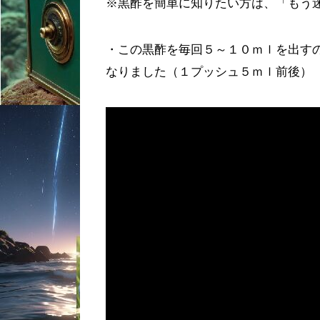
※黒酢を簡単に知りたい方は、「もう
・この黒酢を毎回５～１０ｍｌを出す
なりました（１プッシュ５ｍｌ前後）