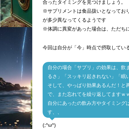
合ったタイミングを見つけましょう。
※サプリメントは食品扱いとなってお
が多少異なってくるようです
※体調に異変があった場合は、ただち
今回は自分が「今」時点で摂取してい
自分の場合「サプリ」の効果は、飲
るさ」「スッキリ起きれない」「眠
そして、やっぱり効果あるんだ！と
で、また忘れてを繰り返してますｗ
自分にあったの飲み方やタイミング
す、、
(;^ω^)