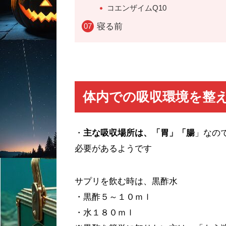
コエンザイムQ10
寝る前
体内での吸収環境を整
・
主な吸収場所は、「胃」「腸
」なの
必要があるようです
サプリを飲む時は、黒酢水
・黒酢５～１０ｍｌ
・水１８０ｍｌ